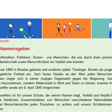
nhoeffer
er Namensgeber
tstellern, Politikern, Ärzten - von Menschen, die uns durch ihren persön
sbereitschaft sowie Menschlichkeit ein Vorbild sein können.
ar 1906 in Breslau geboren und studierte später Theologie. Bereits als junger 
gerliche Freiheit ein. Sein fester Glaube an den Wert jedes Mensche
elnen zeigte sich in seiner mutigen Gegenwehr gegen die Regierung. S
ach hinzunehmen, sondern Widerstand in Wort und Taten zu leisten, kostete i
effer wurde am 9. April 1945 hingerichtet.
effers ist für unsere Schule, die seinen Namen trägt, Vorbild und Verpfli
ür friedliches Zusammenleben von Menschen verschiedener Nationalität
nd Menschenrechte jedes Einzelnen zu achten und unsere Schülerinnen
en.