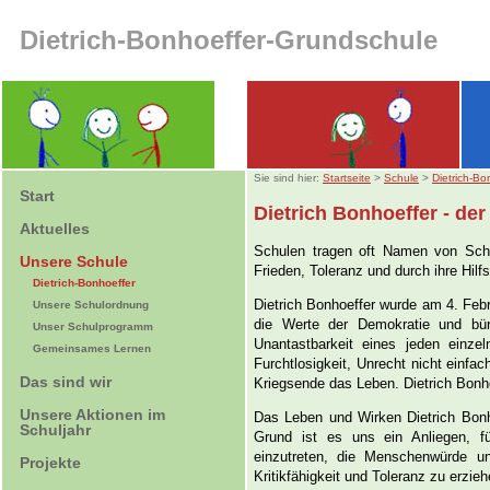
Dietrich-Bonhoeffer-Grundschule
Sie sind hier:
Startseite
>
Schule
>
Dietrich-Bo
Start
Dietrich Bonhoeffer - d
Aktuelles
Schulen tragen oft Namen von Schrif
Unsere Schule
Frieden, Toleranz und durch ihre Hilf
Dietrich-Bonhoeffer
Dietrich Bonhoeffer wurde am 4. Febru
Unsere Schulordnung
die Werte der Demokratie und bür
Unser Schulprogramm
Unantastbarkeit eines jeden einz
Gemeinsames Lernen
Furchtlosigkeit, Unrecht nicht einf
Das sind wir
Kriegsende das Leben. Dietrich Bonho
Unsere Aktionen im
Das Leben und Wirken Dietrich Bonho
Schuljahr
Grund ist es uns ein Anliegen, f
einzutreten, die Menschenwürde u
Projekte
Kritikfähigkeit und Toleranz zu erzieh