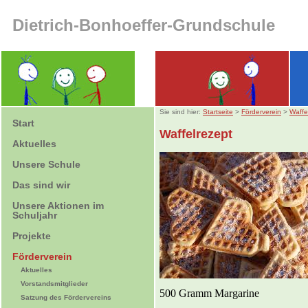
Dietrich-Bonhoeffer-Grundschule
Sie sind hier:
Startseite
>
Förderverein
>
Waffe
Start
Waffelrezept
Aktuelles
Unsere Schule
Das sind wir
Unsere Aktionen im
Schuljahr
Projekte
Förderverein
Aktuelles
Vorstandsmitglieder
500 Gramm Margarine
Satzung des Fördervereins